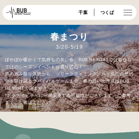
千葉
つくば
春まつり
3/20-5/19
ぽかぽか暖かくて気持ちの良い春、BUB RESORTでは春なら
ではのシーズンイベントが盛り沢山！
魚の掴み取り体験から、ツリークライミング、八ヶ岳の自然の
中を駆け回るサバイバルゲームまで、春の思い出作りはBUB
RESORTで決まり！
*アクティビティに一部変更する可能性がございます。ご参考
までにご確認ください。