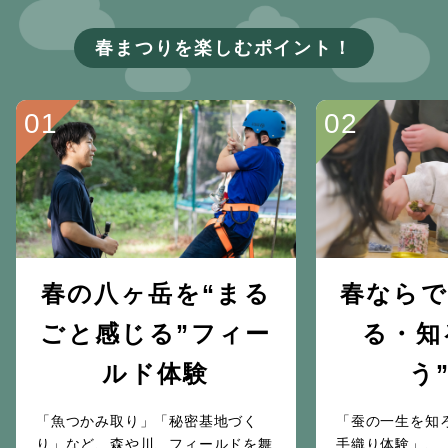
春まつりを楽しむポイント！
春の八ヶ岳を“まる
春ならで
ごと感じる”フィー
る・知
ルド体験
う
「魚つかみ取り」「秘密基地づく
「蚕の一生を知
り」など、森や川、フィールドを舞
手織り体験」、