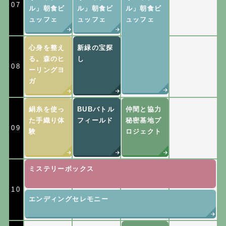
07
ル」朝食ビ
ル」朝食ビ
ル」朝食ビ
ュッフェ
ュッフェ
ュッフェ
心身を整え
新緑の宝探
る。森のヒ
し
08
ーリングヨ
ガ
絹糸を使っ
BUBバトル
仲間と協力
た手織り体
フィールド
秘密基地プ
09
験
ロジェクト
ミステリーボックス
10
エンディングセレモニー