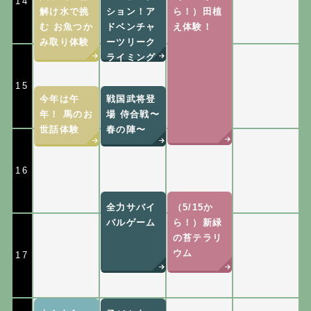
14
解け水で挑
ション！ア
ら！）田植
む お魚つか
ドベンチャ
え体験！
み取り体験
ーツリーク
ライミング
15
今年は午
戦国武将登
年！ 馬のお
場 侍合戦〜
世話体験
春の陣〜
16
全力サバイ
（5/15か
バルゲーム
ら！）新緑
の苔テラリ
ウム
17