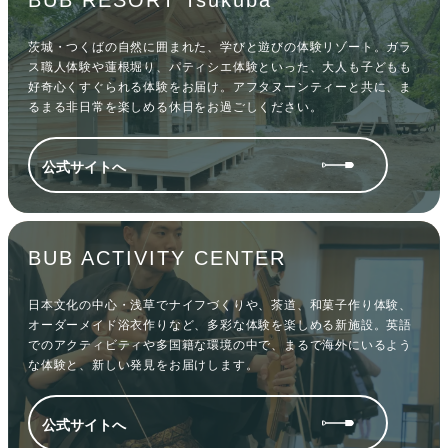
茨城・つくばの自然に囲まれた、学びと遊びの体験リゾート。ガラ
ス職人体験や蓮根堀り、パティシエ体験といった、大人も子どもも
好奇心くすぐられる体験をお届け。アフタヌーンティーと共に、ま
るまる非日常を楽しめる休日をお過ごしください。
公式サイトへ
BUB ACTIVITY CENTER
日本文化の中心・浅草でナイフづくりや、茶道、和菓子作り体験、
オーダーメイド浴衣作りなど、多彩な体験を楽しめる新施設。英語
でのアクティビティや多国籍な環境の中で、まるで海外にいるよう
な体験と、新しい発見をお届けします。
公式サイトへ