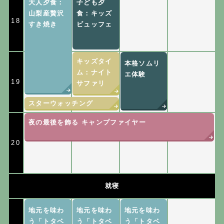
大人夕食：
子ども夕
山梨産贅沢
食：キッズ
18
すき焼き
ビュッフェ
キッズタイ
本格ソムリ
ム：ナイト
エ体験
19
サファリ
スターウォッチング
夜の最後を飾る キャンプファイヤー
20
就寝
地元を味わ
地元を味わ
地元を味わ
う「トタベ
う「トタベ
う「トタベ