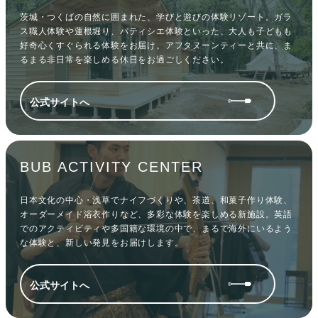
茨城・つくばの自然に囲まれた、学びと遊びの体験リゾート。ガラ
ス職人体験や蓮根堀り、パティシエ体験といった、大人も子どもも
好奇心くすぐられる体験をお届け。アフタヌーンティーと共に、ま
るまる非日常を楽しめる休日をお過ごしください。
公式サイトへ
BUB ACTIVITY CENTER
日本文化の中心・浅草でナイフづくりや、茶道、和菓子作り体験、
オーダーメイド浴衣作りなど、多彩な体験を楽しめる新施設。英語
でのアクティビティや多国籍な環境の中で、まるで海外にいるよう
な体験と、新しい発見をお届けします。
公式サイトへ