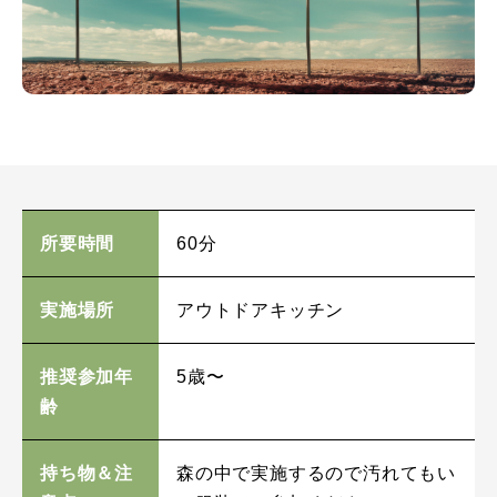
所要時間
60分
実施場所
アウトドアキッチン
推奨参加年
5歳〜
齢
持ち物＆注
森の中で実施するので汚れてもい